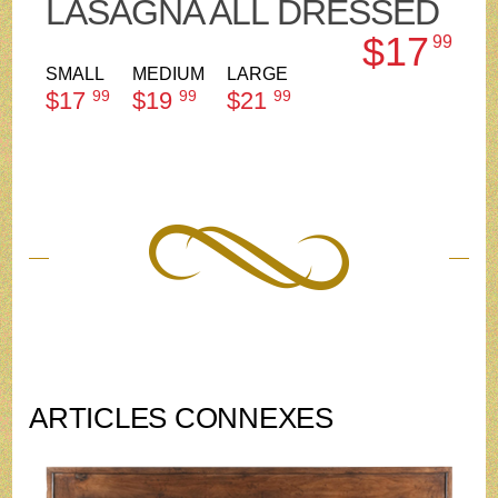
LASAGNA ALL DRESSED
$17
99
SMALL
MEDIUM
LARGE
$17
99
$19
99
$21
99
ARTICLES CONNEXES